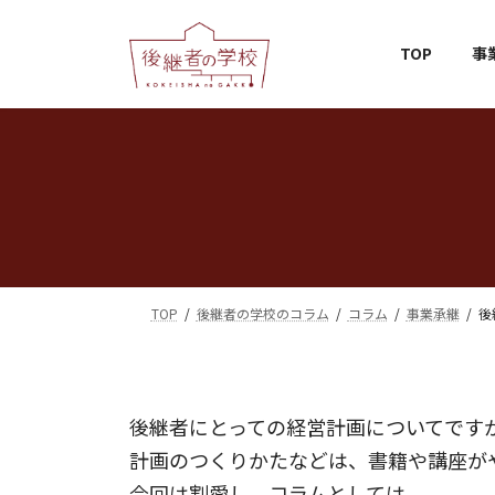
コ
ナ
TOP
事
ン
ビ
テ
ゲ
ン
ー
ツ
シ
へ
ョ
ス
ン
キ
に
TOP
後継者の学校のコラム
コラム
事業承継
後
ッ
移
プ
動
後継者にとっての経営計画についてです
計画のつくりかたなどは、書籍や講座が
今回は割愛し、コラムとしては、