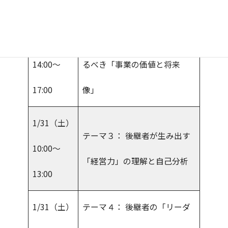
13:00
プ
動
1/17（土）
テーマ２ ： 後継者が再定義す
14:00～
るべき「事業の価値と将来
17:00
像」
1/31（土）
テーマ３： 後継者が生み出す
10:00～
「経営力」の理解と自己分析
13:00
1/31（土）
テーマ４： 後継者の「リーダ